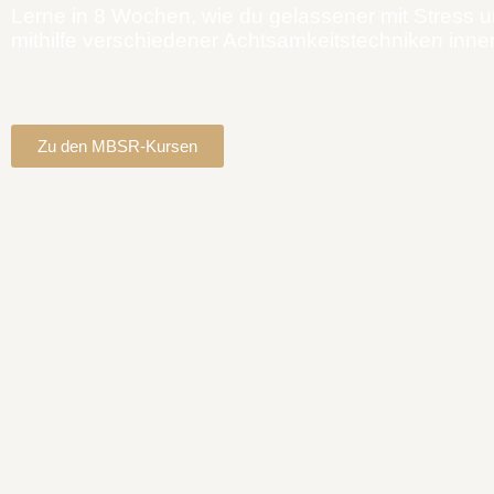
Lerne in 8 Wochen, wie du gelassener mit Stres
mithilfe verschiedener Achtsamkeitstechniken inner
Zu den MBSR-Kursen